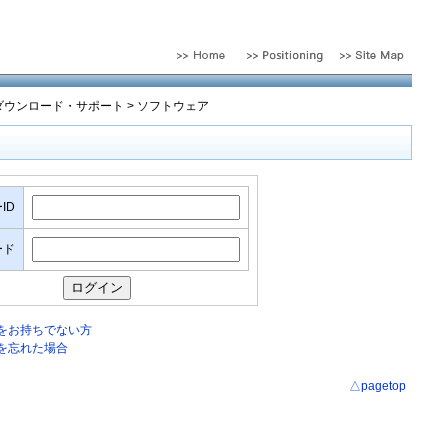
ダウンロード・サポート
>
ソフトウェア
ID
ード
Dをお持ちでない方
を忘れた場合
△pagetop