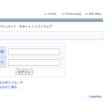
ダウンロード・サポート
>
ソフトウェア
ID
ード
Dをお持ちでない方
を忘れた場合
△pagetop