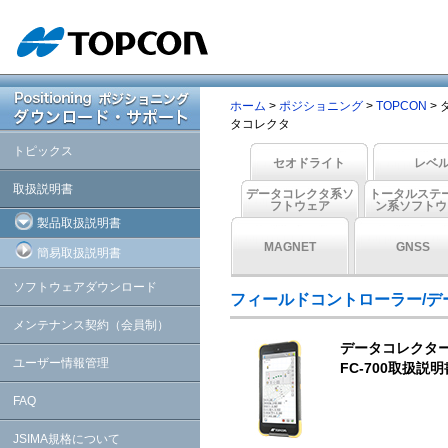
ホーム
>
ポジショニング
>
TOPCON
>
タコレクタ
トピックス
セオドライト
レベ
取扱説明書
データコレクタ系ソ
トータルステ
フトウェア
ン系ソフトウ
製品取扱説明書
MAGNET
GNSS
簡易取扱説明書
ソフトウェアダウンロード
フィールドコントローラー/デ
メンテナンス契約（会員制）
データコレクタ
ユーザー情報管理
FC-700取扱説明
FAQ
JSIMA規格について