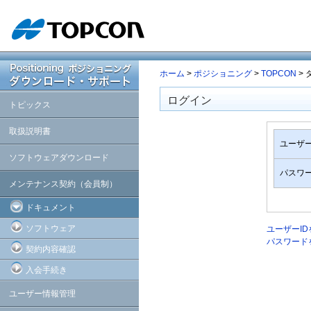
ホーム
>
ポジショニング
>
TOPCON
>
ログイン
トピックス
取扱説明書
ユーザー
ソフトウェアダウンロード
パスワ
メンテナンス契約（会員制）
ドキュメント
ソフトウェア
ユーザーI
パスワード
契約内容確認
入会手続き
ユーザー情報管理