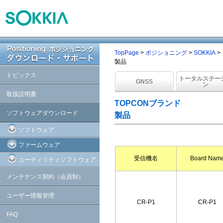
TopPage
>
ポジショニング
>
SOKKIA
>
製品
トピックス
トータルステー
GNSS
ン
取扱説明書
TOPCONブランド
ソフトウェアダウンロード
製品
ソフトウェア
ファームウェア
受信機名
Board Nam
ユーティリティソフトウェア
メンテナンス契約（会員制）
ユーザー情報管理
CR-P1
CR-P1
FAQ