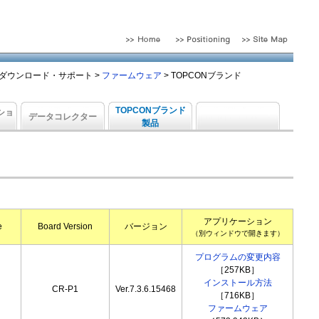
ダウンロード・サポート
>
ファームウェア
>
TOPCONブランド
TOPCONブランド
ショ
データコレクター
製品
アプリケーション
e
Board Version
バージョン
（別ウィンドウで開きます）
プログラムの変更内容
［257KB］
インストール方法
CR-P1
Ver.7.3.6.15468
［716KB］
ファームウェア