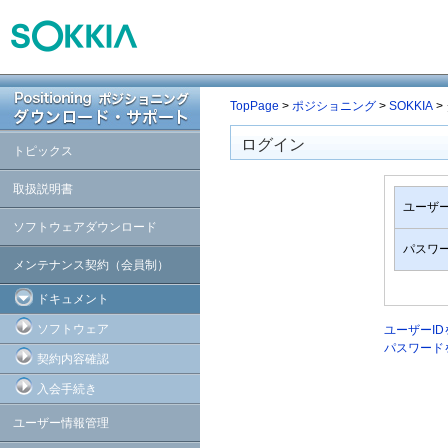
TopPage
>
ポジショニング
>
SOKKIA
>
ログイン
トピックス
取扱説明書
ユーザー
ソフトウェアダウンロード
パスワ
メンテナンス契約（会員制）
ドキュメント
ソフトウェア
ユーザーI
パスワード
契約内容確認
入会手続き
ユーザー情報管理