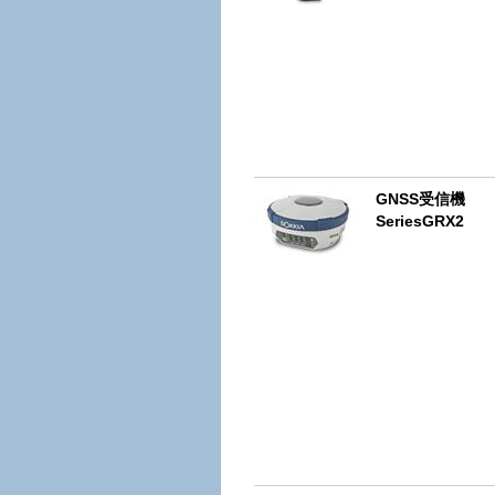
GNSS受信機
SeriesGRX2