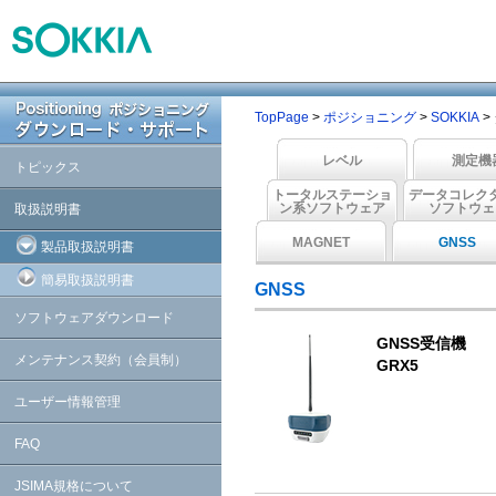
TopPage
>
ポジショニング
>
SOKKIA
>
レベル
測定機
トピックス
トータルステーショ
データコレク
ン系ソフトウェア
ソフトウェ
取扱説明書
MAGNET
GNSS
製品取扱説明書
簡易取扱説明書
GNSS
ソフトウェアダウンロード
GNSS受信機
メンテナンス契約（会員制）
GRX5
ユーザー情報管理
FAQ
JSIMA規格について