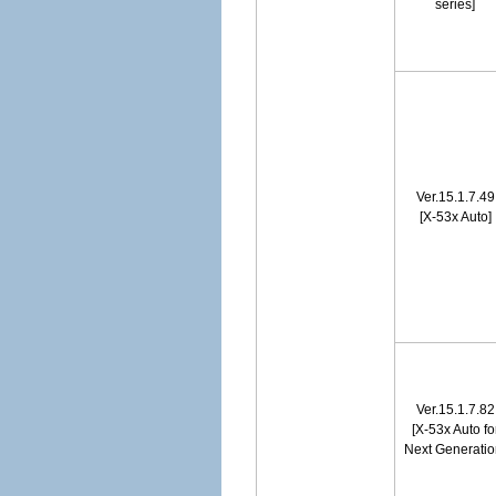
series]
Ver.15.1.7.49
[X-53x Auto]
Ver.15.1.7.82
[X-53x Auto fo
Next Generatio