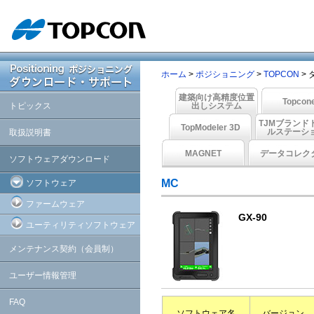
ホーム
>
ポジショニング
>
TOPCON
>
建築向け高精度位置
Topcon
トピックス
出しシステム
TJMブランド
TopModeler 3D
ルステーシ
取扱説明書
MAGNET
データコレク
ソフトウェアダウンロード
MC
ソフトウェア
ファームウェア
GX-90
ユーティリティソフトウェア
メンテナンス契約（会員制）
ユーザー情報管理
FAQ
ソフトウェア名
バージョン