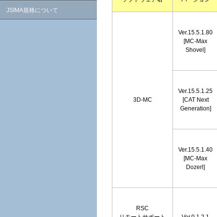
JSIMA規格について
Ver.15.5.1.80
[MC-Max
Shovel]
Ver.15.5.1.25
3D-MC
[CAT Next
Generation]
Ver.15.5.1.40
[MC-Max
Dozerl]
RSC